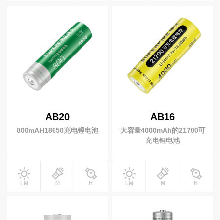
磁吸工作灯
拐角手电
联
系
我
潜水灯
们
休闲潜水
水肺潜水
商业潜水
EN
简
自行车灯
体
AB20
AB16
自行车前灯
自行车尾灯
800mAH18650充电锂电池
大容量4000mAh的21700可
前车灯支架
充电锂电池
钓鱼灯
M
H
M
H
LM
LM
营地灯
十元低价类