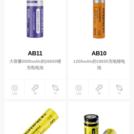
周边配件
电池
充电器
工兵铲
AB11
AB10
防爆产品
大容量5000mAh的26650锂
1200mAh的18650充电锂电
防爆灯具
防爆头灯
充电电池
池
防爆手电
投光灯
M
H
M
H
LM
LM
太阳能(充电)型
移动(充电)型
升降工作灯
便携式升降灯
升降式移动灯车