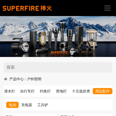
首
页
关
于
我
们
产
品
中
产品中心
/
户外照明
心
潜水灯
自行车灯
钓鱼灯
营地灯
十元低价类
周边配件
应
用
电池
充电器
工兵铲
场
景