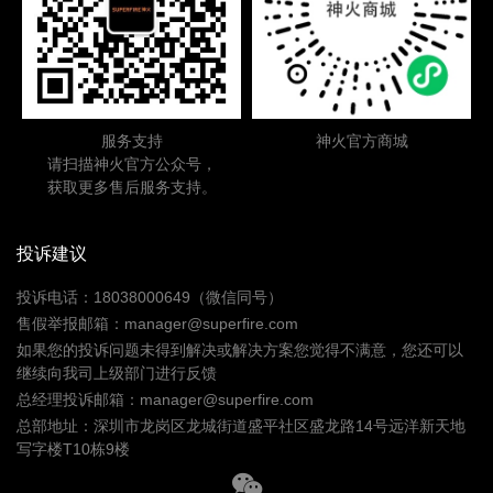
服务支持
神火官方商城
请扫描神火官方公众号，
获取更多售后服务支持。
投诉建议
投诉电话：18038000649（微信同号）
售假举报邮箱：manager@superfire.com
如果您的投诉问题未得到解决或解决方案您觉得不满意，您还可以
继续向我司上级部门进行反馈
总经理投诉邮箱：manager@superfire.com
总部地址：深圳市龙岗区龙城街道盛平社区盛龙路14号远洋新天地
写字楼T10栋9楼