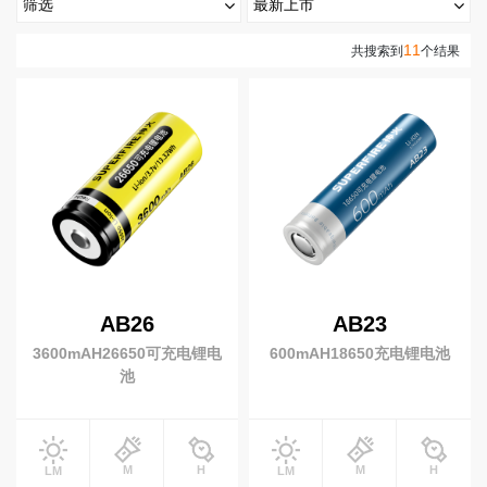
筛选
最新上市
高
手电筒
最新上市
热门排序
11
亮度(流明)
共搜索到
个结果
端
照
强光手电
变焦手电
0-199流明
200-999流明
1000-2999流明
明
手提手电
战术手电
3000~4999 流明
5000+ 流明
视
紫光手电
露营手电
频
射程(米)
笔式手电
EDC手电
中
心
0-199米
200-499 米
500米以上
医护手电
照玉手电
电池
服
务
头灯
充电类型
支
AB26
AB23
大光杯头灯
变焦头灯
持
3600mAH26650可充电锂电
600mAH18650充电锂电池
开关类型
感应头灯
泛光头灯
池
新
黄光头灯
闻
是否变焦
动
态
工作灯
M
H
M
H
LM
LM