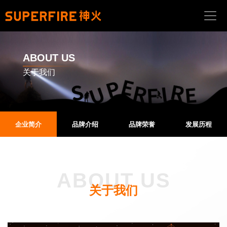
首
页
ABOUT US
关于我们
关
于
我
们
企业简介
品牌介绍
品牌荣誉
发展历程
产
品
中
心
ABOUT US
应
关于我们
用
场
景