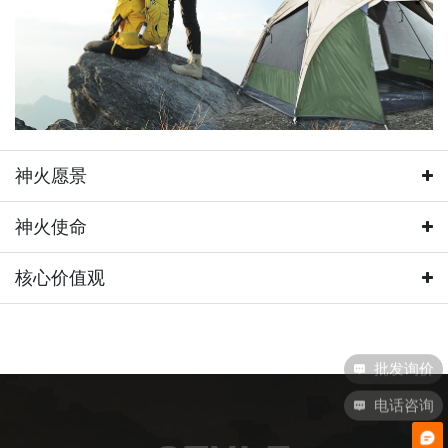
神火愿景
02
神火使命
03
核心价值观
神火愿景
04
成就用户满意、员工自豪
神火使命
社会认可的领先照明品牌
提升用户照明体验，创造多元社会价值
聚焦用户需求，持续为用户创造最大价值；关注员工感受，
核心价值观
电话咨询
营造适合员工成长的内外环境；注重社会反响，不断提升品
在精准捕获市场需求、保证产品品质的前提下，充分考虑用
务实
牌形象和社会影响力：持续朝着“领先照明品牌”的目标奋
户体验，注重实用性与美学结合，不断提升产品附加价值，
进。