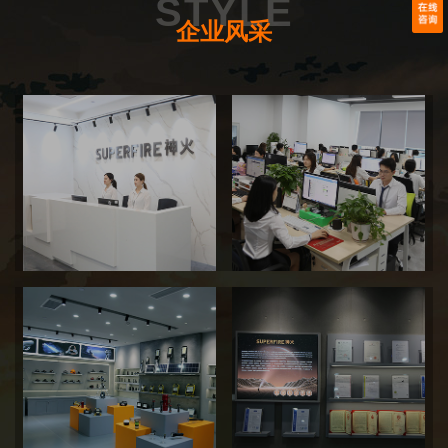
STYLE
提升用户照明体验；做大做强企业，为社会提供更多工作岗
脚踏实地、实事求是、细致周全、追求完美
位，创造更多社会财富，同时不忘回馈社会。
企业风采
人本
以人为本、尊重人才、重视人才、开发人才
专业
科学严谨、精益求精、恪尽职守、迅捷反应
进取
积极上进、持续学习、不断挑战、勇于突破
创新
解放思想、与时俱进、大胆开拓、不断输出