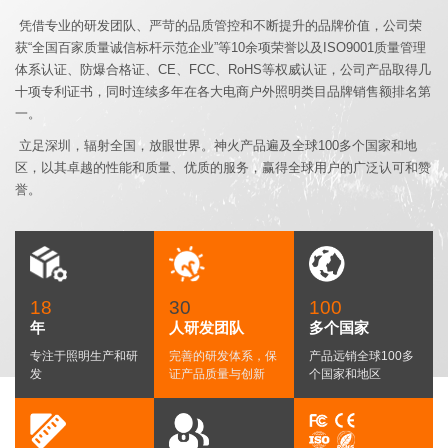
联
凭借专业的研发团队、严苛的品质管控和不断提升的品牌价值，公司荣
系
获“全国百家质量诚信标杆示范企业”等10余项荣誉以及ISO9001质量管理
我
体系认证、防爆合格证、CE、FCC、RoHS等权威认证，公司产品取得几
们
十项专利证书，同时连续多年在各大电商户外照明类目品牌销售额排名第
一。
立足深圳，辐射全国，放眼世界。神火产品遍及全球100多个国家和地
EN
区，以其卓越的性能和质量、优质的服务，赢得全球用户的广泛认可和赞
誉。
简
体
18
30
100
年
人研发团队
多个国家
专注于照明生产和研
完善的研发体系，保
产品远销全球100多
发
证产品质量与创新
个
国家和地区