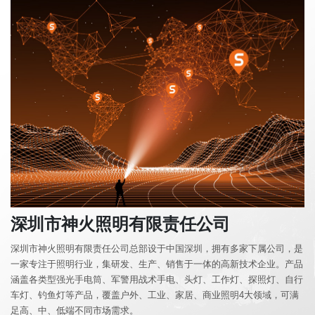
高
端
照
明
视
频
中
心
服
务
支
持
深圳市神火照明有限责任公司
深圳市神火照明有限责任公司总部设于中国深圳，拥有多家下属公司，是
新
一家专注于照明行业，集研发、生产、销售于一体的高新技术企业。产品
闻
涵盖各类型强光手电筒、军警用战术手电、头灯、工作灯、探照灯、自行
动
车灯、钓鱼灯等产品，覆盖户外、工业、家居、商业照明4大领域，可满
态
足高、中、低端不同市场需求。