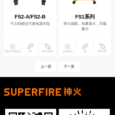
专业灯具
铁路信号灯
多功能防灾灯
FS2-A/FS2-B
FS1系列
安全警示灯
录像工作灯
可太阳能也可接电源充电
持久续航，电量显示，车载
多功能棒管灯
警示
小夜灯
M
约4.6/6H
M
约7.8H
900/1340LM
1330LM
高端手电
上一页
下一页