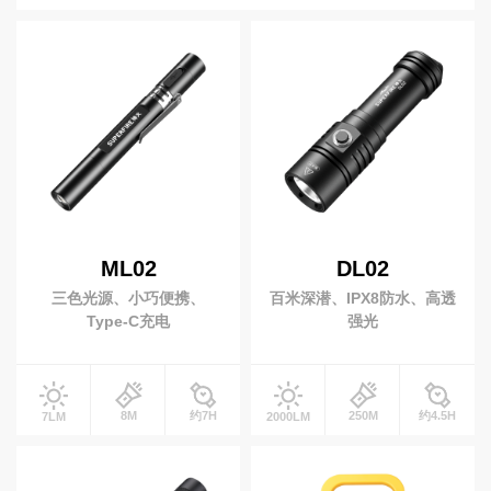
强光手电
变焦手电
高
0-199流明
200-999流明
1000-2999流明
端
手提手电
战术手电
3000~4999 流明
5000+ 流明
照
紫光手电
露营手电
明
射程(米)
笔式手电
EDC手电
视
0-199米
200-499 米
500米以上
医护手电
照玉手电
频
中
电池
心
头灯
充电类型
ML02
DL02
服
大光杯头灯
变焦头灯
务
三色光源、小巧便携、
百米深潜、IPX8防水、高透
开关类型
感应头灯
泛光头灯
支
Type-C充电
强光
持
黄光头灯
是否变焦
新
闻
工作灯
8M
约7H
250M
约4.5H
7LM
2000LM
动
磁吸工作灯
拐角手电
态