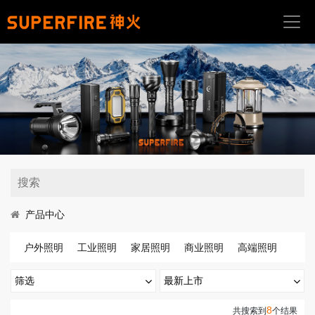
首
页
关
于
我
们
产
品
中
产品中心
心
户外照明
工业照明
家居照明
商业照明
高端照明
应
用
筛选
最新上市
场
景
手电筒
最新上市
热门排序
8
亮度(流明)
共搜索到
个结果