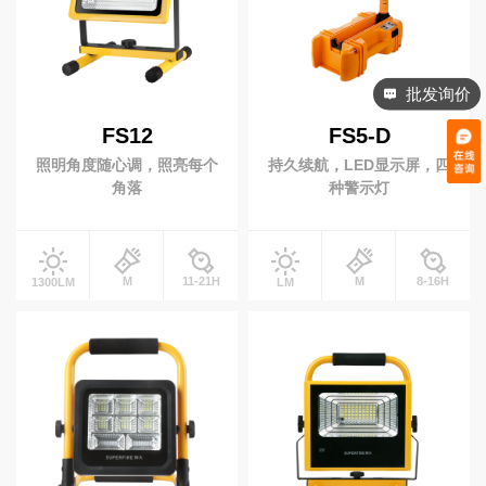
周边配件
电池
充电器
工兵铲
批发询价
FS12
FS5-D
防爆产品
照明角度随心调，照亮每个
持久续航，LED显示屏，四
防爆灯具
防爆头灯
角落
种警示灯
防爆手电
投光灯
M
11-21H
M
8-16H
1300LM
LM
太阳能(充电)型
移动(充电)型
升降工作灯
便携式升降灯
升降式移动灯车