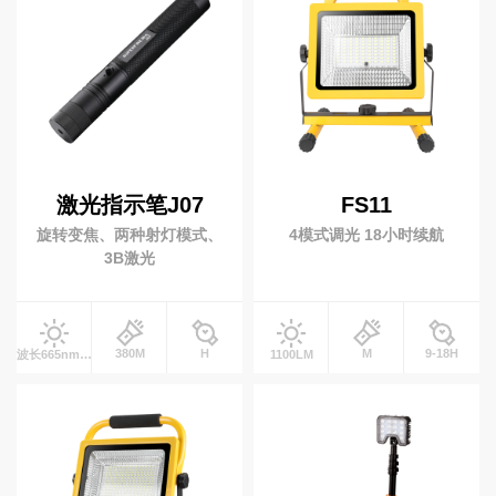
联
潜水灯
系
休闲潜水
水肺潜水
我
们
商业潜水
自行车灯
EN
激光指示笔J07
FS11
自行车前灯
自行车尾灯
简
旋转变焦、两种射灯模式、
4模式调光 18小时续航
体
前车灯支架
3B激光
钓鱼灯
380M
H
M
9-18H
波长665nmLM
1100LM
营地灯
十元低价类