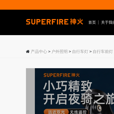
首页
关于我
户外照明
手电筒
头灯
工作灯
产品中心
>
户外照明
>
自行车灯
>
自行车前灯
强光手电
大光杯头灯
磁吸工
变焦手电
变焦头灯
拐角手
手提手电
感应头灯
战术手电
泛光头灯
户外
工业
应
紫光手电
黄光头灯
露营手电
笔式手电
EDC手电
医护手电