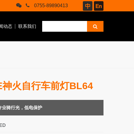
0755-89890413
闻动态
联系我们
RE神火自行车前灯BL64
商业
骑行
专业骑行光，低电保护
ED