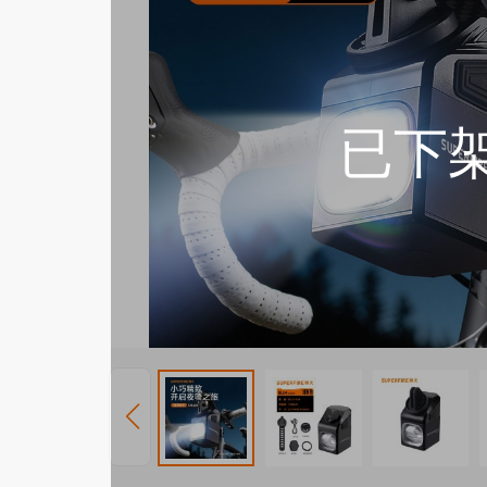
照玉手电
周边配件
电池
充电器
已下
工兵铲
工业照明
防爆产品
投光灯
防爆灯具
太阳能(充电
防爆头灯
移动(充电)
防爆手电
家居照明
小夜灯
商业照明