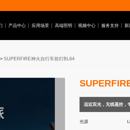
们
产品中心
应用场景
高端照明
视频中心
服务支持
新
潜水灯
自行车灯
钓鱼灯
营地灯
十元低价类
>
SUPERFIRE神火自行车前灯BL64
作灯
休闲潜水
自行车前灯
电
水肺潜水
自行车尾灯
SUPERFI
商业潜水
前车灯支架
急
搜索
家居
远近双光，无线遥控，
光源
L