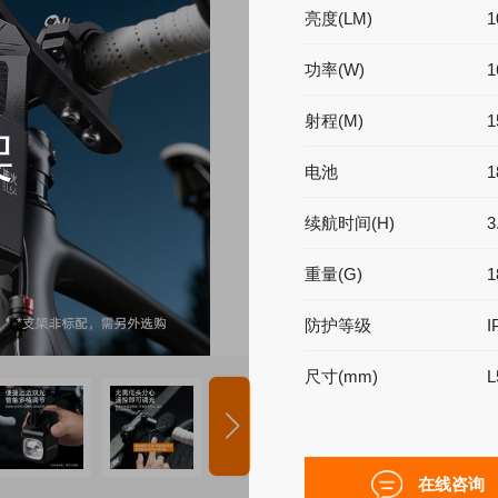
亮度(LM)
1
功率(W)
1
射程(M)
1
架
电池
1
升降工作灯
专业灯具
续航时间(H)
3
)型
便携式升降灯
铁路信号灯
型
升降式移动灯车
多功能防灾灯
重量(G)
1
安全警示灯
防护等级
I
录像工作灯
多功能棒管灯
尺寸(mm)
L
在线咨询