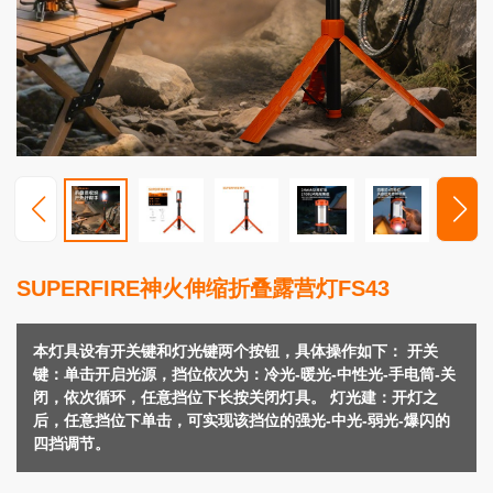
高
端
照
明
视
频
中
心
服
SUPERFIRE神火伸缩折叠露营灯FS43
务
支
持
本灯具设有开关键和灯光键两个按钮，具体操作如下： 开关
键：单击开启光源，挡位依次为：冷光-暖光-中性光-手电筒-关
新
闭，依次循环，任意挡位下长按关闭灯具。 灯光建：开灯之
闻
后，任意挡位下单击，可实现该挡位的强光-中光-弱光-爆闪的
动
四挡调节。
态