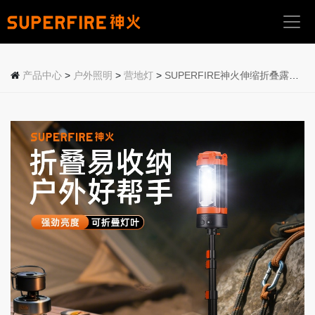
首
页
产品中心
>
户外照明
>
营地灯
>
SUPERFIRE神火伸缩折叠露营灯FS43
关
于
我
们
产
品
中
心
应
用
场
景