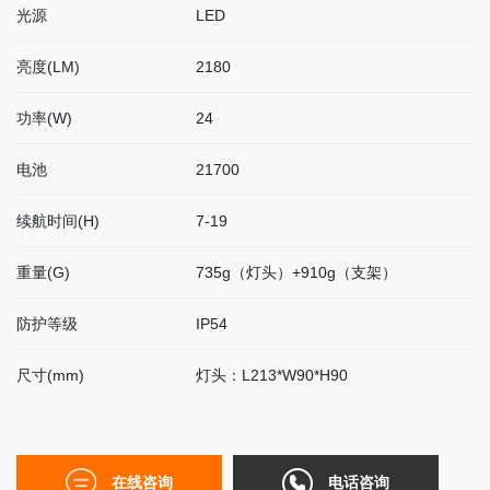
光源
LED
联
系
我
亮度(LM)
2180
们
功率(W)
24
电池
21700
EN
简
续航时间(H)
7-19
体
重量(G)
735g（灯头）+910g（支架）
防护等级
IP54
尺寸(mm)
灯头：L213*W90*H90
在线咨询
电话咨询