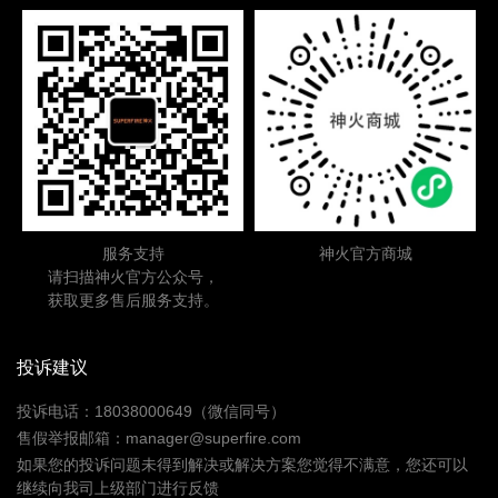
服务支持
神火官方商城
请扫描神火官方公众号，
获取更多售后服务支持。
投诉建议
投诉电话：18038000649（微信同号）
售假举报邮箱：manager@superfire.com
如果您的投诉问题未得到解决或解决方案您觉得不满意，您还可以
继续向我司上级部门进行反馈