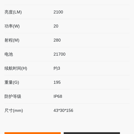
联
系
亮度(LM)
2100
我
们
功率(W)
20
射程(M)
280
EN
电池
21700
简
体
续航时间(H)
约3
重量(G)
195
防护等级
IP68
尺寸(mm)
43*30*156