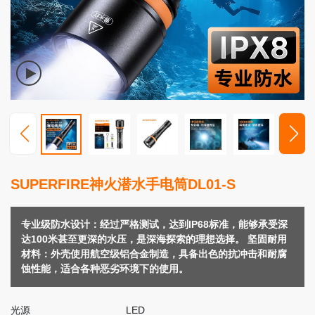
高
端
照
明
视
频
中
心
服
SUPERFIRE神火潜水手电筒DL01-S
务
支
持
专业级防水设计：经过严格测试，达到IP68标准，能够承受深
达100米甚至更深的水压，是深海探索的理想选择。 坚固耐用
新
材料：外壳使用航空级铝合金制造，具备出色的抗冲击和耐腐
闻
蚀性能，适合各种恶劣环境下的使用。
动
态
光源
LED