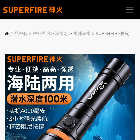
首
页
产品中心
>
户外照明
>
潜水灯
>
水肺潜水
>
SUPERFIRE神火潜水手电筒DL01-S
关
于
我
们
产
品
中
心
应
用
场
景