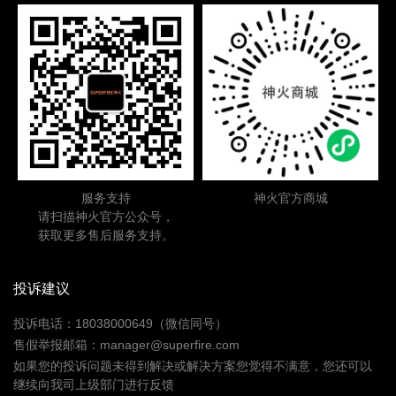
服务支持
神火官方商城
请扫描神火官方公众号，
获取更多售后服务支持。
投诉建议
投诉电话：18038000649（微信同号）
售假举报邮箱：manager@superfire.com
如果您的投诉问题未得到解决或解决方案您觉得不满意，您还可以
继续向我司上级部门进行反馈