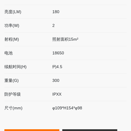
联
系
亮度(LM)
180
我
们
功率(W)
2
射程(M)
照射面积15m²
EN
电池
18650
简
体
续航时间(H)
约4.5
重量(G)
300
防护等级
IPXX
尺寸(mm)
φ109*H154*φ98