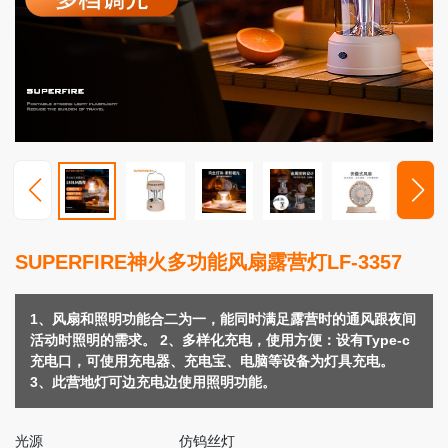
高
端
照
明
视
频
中
心
服
SUPERFIRE神火多功能风扇露营灯LF-3357
务
支
持
1、风扇和照明功能合二为一，能同时满足露营时的通风跟夜间
活动时照明的需求。 2、多样化充电，使用方便：设有Type-c
新
充电口，可使用充电器、充电宝、电脑等设备为灯具充电。
闻
3、此营地灯可边充电边使用照明功能。
动
态
光源
仿钨丝灯