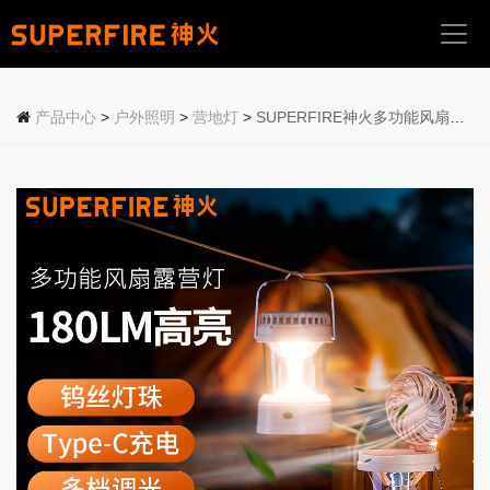
首
页
产品中心
>
户外照明
>
营地灯
>
SUPERFIRE神火多功能风扇露营灯LF-3357
关
于
我
们
产
品
中
心
应
用
场
景