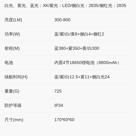
白光、黄光、蓝光：XK/紫光：LED/侧白光：2835/侧红光：2835
联
系
我
亮度(LM)
300-800
们
功率(W)
蓝/紫/白/黄8+侧白4+侧红2
EN
射程(M)
蓝380+紫350+黄/白300
简
电池
内置4节18650锂电池（8800mAh）
体
续航时间(H)
蓝/紫/白12.5+黄11+侧白光24
重量(G)
725
防护等级
IP34
尺寸(mm)
170*60*60