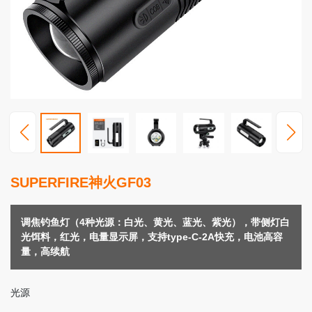
高
端
照
明
视
频
中
心
服
SUPERFIRE神火GF03
务
支
持
调焦钓鱼灯（4种光源：白光、黄光、蓝光、紫光），带侧灯白
光饵料，红光，电量显示屏，支持type-C-2A快充，电池高容
新
量，高续航
闻
动
光源
态