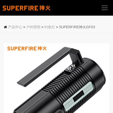
首
页
产品中心
>
户外照明
>
钓鱼灯
>
SUPERFIRE神火GF03
关
于
我
们
产
品
中
心
应
用
场
景