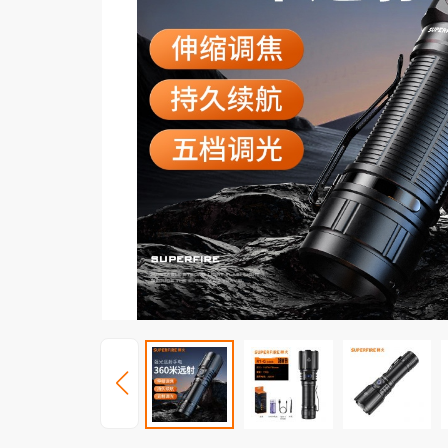
照玉手电
周边配件
电池
充电器
工兵铲
工业照明
防爆产品
投光灯
防爆灯具
太阳能(充电
防爆头灯
移动(充电)
防爆手电
家居照明
小夜灯
商业照明