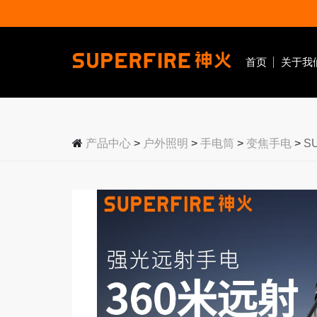
首页
关于我
户外照明
手电筒
头灯
工作灯
产品中心
>
户外照明
>
手电筒
>
变焦手电
>
S
强光手电
大光杯头灯
磁吸工
变焦手电
变焦头灯
拐角手
手提手电
感应头灯
战术手电
泛光头灯
户外
工业
应
紫光手电
黄光头灯
露营手电
笔式手电
EDC手电
医护手电