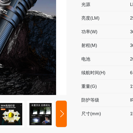
光源
L
亮度(LM)
2
功率(W)
3
射程(M)
3
升降工作灯
专业灯具
电池
2
)型
便携式升降灯
铁路信号灯
型
升降式移动灯车
多功能防灾灯
续航时间(H)
6
安全警示灯
重量(G)
1
录像工作灯
多功能棒管灯
防护等级
I
尺寸(mm)
1