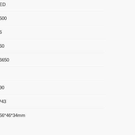
ED
500
6
60
6650
90
P43
56*46*34mm