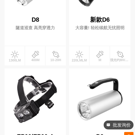
专业灯具
铁路信号灯
多功能防灾灯
D8
新款D6
安全警示灯
录像工作灯
隧道巡查 高亮穿透力
大容量! 轻松续航无忧照明
多功能棒管灯
小夜灯
400M
10-20H
M
强光约8H/工作光约16HH
1300LM
220LMLM
高端手电
批发询价