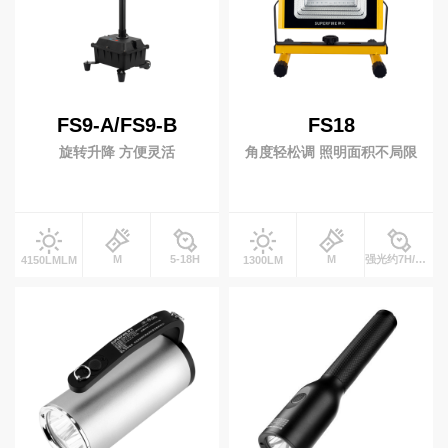
周边配件
电池
充电器
工兵铲
FS9-A/FS9-B
FS18
防爆产品
旋转升降 方便灵活
角度轻松调 照明面积不局限
防爆灯具
防爆头灯
防爆手电
投光灯
M
5-18H
M
强光约7H/弱光约10HH
4150LMLM
1300LM
太阳能(充电)型
移动(充电)型
升降工作灯
便携式升降灯
升降式移动灯车