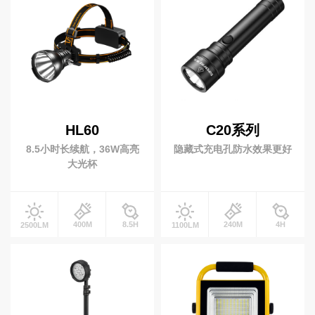
联
潜水灯
系
休闲潜水
水肺潜水
我
们
商业潜水
自行车灯
EN
HL60
C20系列
自行车前灯
自行车尾灯
简
8.5小时长续航，36W高亮
隐藏式充电孔防水效果更好
体
前车灯支架
大光杯
钓鱼灯
400M
8.5H
240M
4H
2500LM
1100LM
营地灯
十元低价类