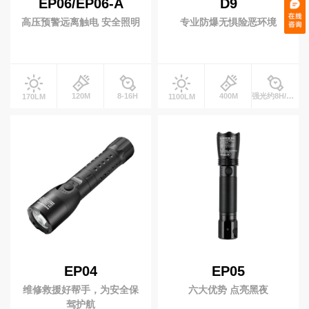
EP06/EP06-A
D9
高压预警远离触电 安全照明
专业防爆无惧险恶环境
120M
8-16H
400M
强光约8H/工作光约16HH
170LM
1100LM
EP04
EP05
维修救援好帮手，为安全保
六大优势 点亮黑夜
驾护航