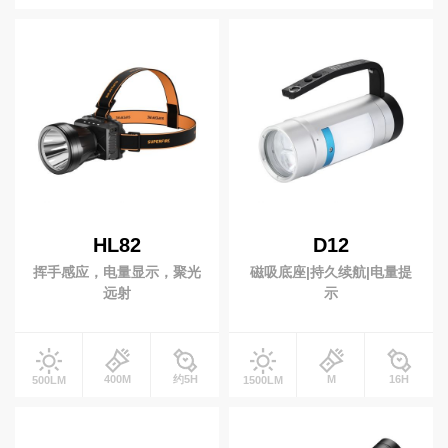
强光手电
变焦手电
高
0-199流明
200-999流明
1000-2999流明
端
手提手电
战术手电
3000~4999 流明
5000+ 流明
照
紫光手电
露营手电
明
射程(米)
笔式手电
EDC手电
视
0-199米
200-499 米
500米以上
医护手电
照玉手电
频
中
电池
心
头灯
充电类型
HL82
D12
服
大光杯头灯
变焦头灯
务
挥手感应，电量显示，聚光
磁吸底座|持久续航|电量提
开关类型
感应头灯
泛光头灯
支
远射
示
持
黄光头灯
是否变焦
新
闻
工作灯
400M
约5H
M
16H
500LM
1500LM
动
磁吸工作灯
拐角手电
态