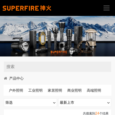
首
页
关
于
我
们
产
品
中
产品中心
心
户外照明
工业照明
家居照明
商业照明
高端照明
应
用
筛选
最新上市
场
景
手电筒
最新上市
热门排序
24
亮度(流明)
共搜索到
个结果