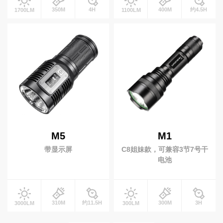
350M
4H
400M
约4.5H
1700LM
1100LM
M5
M1
带显示屏
C8姐妹款，可兼容3节7号干
电池
310M
约11.5H
300M
3H
3000LM
300LM